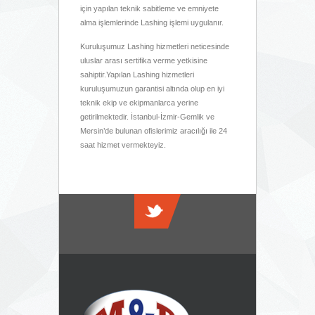
için yapılan teknik sabitleme ve emniyete
alma işlemlerinde Lashing işlemi uygulanır.
Kuruluşumuz Lashing hizmetleri neticesinde
uluslar arası sertifika verme yetkisine
sahiptir.Yapılan Lashing hizmetleri
kuruluşumuzun garantisi altında olup en iyi
teknik ekip ve ekipmanlarca yerine
getirilmektedir. İstanbul-İzmir-Gemlik ve
Mersin’de bulunan ofislerimiz aracılığı ile 24
saat hizmet vermekteyiz.