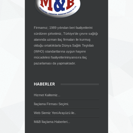
Firmamız; 1989 yılından beri faaliyetlerini
sürdüren şirketimiz, Türkiye’de çevre sağlığı
alanında uzman ilaç firmaları ile kurmuş
olduğu ortaklıklarla Dünya Sağlık Teşkilatı
(WHO) standartlarına uygun haşere
mücadelesi faaliyetlerininyanısıra ilaç
pazarlaması da yapmaktadır.
HABERLER
Hizmet Kalitemiz...
İlaçlama Firması Seçimi.
Web Siemiz Yeni Arayüzü ile..
M&B İlaçlama Haberleri...