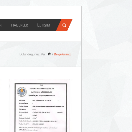
RI
HABERLER
İLETIŞIM
Bulunduğunuz Yer:
/
Belgelerimiz