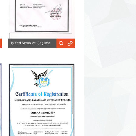
İş Yeri Açma ve Çaşıima